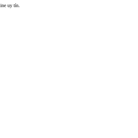
ine uy tín.