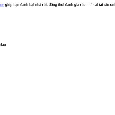
ine
giúp bạn đánh bại nhà cái, đồng thời đánh giá các nhà cái tài xỉu onl
 Mau