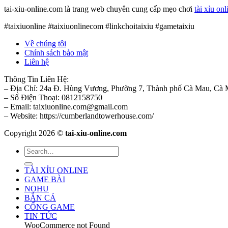
tai-xiu-online.com là trang web chuyên cung cấp mẹo chơi
tài xỉu onl
#taixiuonline #taixiuonlinecom #linkchoitaixiu #gametaixiu
Về chúng tôi
Chính sách bảo mật
Liên hệ
Thông Tin Liên Hệ:
– Địa Chỉ: 24a Đ. Hùng Vương, Phường 7, Thành phố Cà Mau, Cà
– Số Điện Thoại: 0812158750
– Email:
taixiuonline.com@gmail.com
– Website: https://cumberlandtowerhouse.com/
Copyright 2026 ©
tai-xiu-online.com
TÀI XỈU ONLINE
GAME BÀI
NOHU
BẮN CÁ
CỔNG GAME
TIN TỨC
WooCommerce not Found