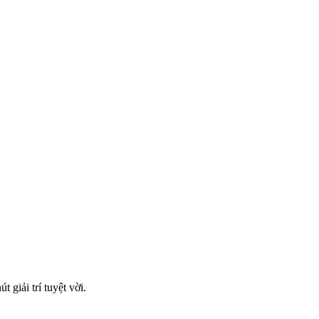
giải trí tuyệt vời.