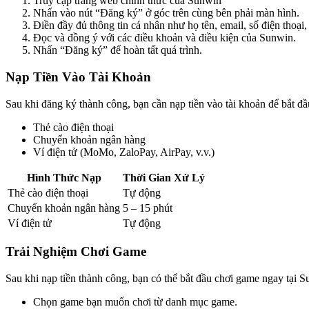
Truy cập trang web chính thức của Sunwin
Nhấn vào nút “Đăng ký” ở góc trên cùng bên phải màn hình.
Điền đầy đủ thông tin cá nhân như họ tên, email, số điện thoại,
Đọc và đồng ý với các điều khoản và điều kiện của Sunwin.
Nhấn “Đăng ký” để hoàn tất quá trình.
Nạp Tiền Vào Tài Khoản
Sau khi đăng ký thành công, bạn cần nạp tiền vào tài khoản để bắt đầ
Thẻ cào điện thoại
Chuyển khoản ngân hàng
Ví điện tử (MoMo, ZaloPay, AirPay, v.v.)
Hình Thức Nạp
Thời Gian Xử Lý
Thẻ cào điện thoại
Tự động
Chuyển khoản ngân hàng
5 – 15 phút
Ví điện tử
Tự động
Trải Nghiệm Chơi Game
Sau khi nạp tiền thành công, bạn có thể bắt đầu chơi game ngay tại S
Chọn game bạn muốn chơi từ danh mục game.