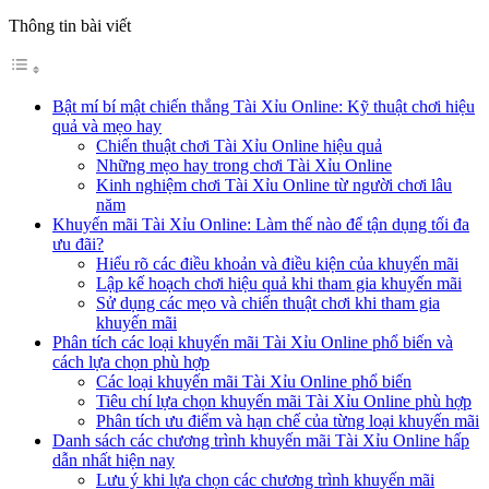
Thông tin bài viết
Bật mí bí mật chiến thắng Tài Xỉu Online: Kỹ thuật chơi hiệu
quả và mẹo hay
Chiến thuật chơi Tài Xỉu Online hiệu quả
Những mẹo hay trong chơi Tài Xỉu Online
Kinh nghiệm chơi Tài Xỉu Online từ người chơi lâu
năm
Khuyến mãi Tài Xỉu Online: Làm thế nào để tận dụng tối đa
ưu đãi?
Hiểu rõ các điều khoản và điều kiện của khuyến mãi
Lập kế hoạch chơi hiệu quả khi tham gia khuyến mãi
Sử dụng các mẹo và chiến thuật chơi khi tham gia
khuyến mãi
Phân tích các loại khuyến mãi Tài Xỉu Online phổ biến và
cách lựa chọn phù hợp
Các loại khuyến mãi Tài Xỉu Online phổ biến
Tiêu chí lựa chọn khuyến mãi Tài Xỉu Online phù hợp
Phân tích ưu điểm và hạn chế của từng loại khuyến mãi
Danh sách các chương trình khuyến mãi Tài Xỉu Online hấp
dẫn nhất hiện nay
Lưu ý khi lựa chọn các chương trình khuyến mãi