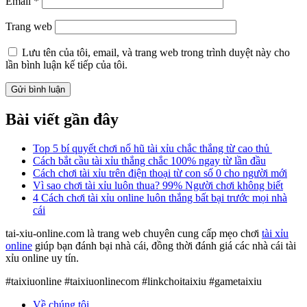
Email
*
Trang web
Lưu tên của tôi, email, và trang web trong trình duyệt này cho
lần bình luận kế tiếp của tôi.
Bài viết gần đây
Top 5 bí quyết chơi nổ hũ tài xỉu chắc thắng từ cao thủ
Cách bắt cầu tài xỉu thắng chắc 100% ngay từ lần đầu
Cách chơi tài xỉu trên điện thoại từ con số 0 cho người mới
Vì sao chơi tài xỉu luôn thua? 99% Người chơi không biết
4 Cách chơi tài xỉu online luôn thắng bất bại trước mọi nhà
cái
tai-xiu-online.com là trang web chuyên cung cấp mẹo chơi
tài xỉu
online
giúp bạn đánh bại nhà cái, đồng thời đánh giá các nhà cái tài
xỉu online uy tín.
#taixiuonline #taixiuonlinecom #linkchoitaixiu #gametaixiu
Về chúng tôi