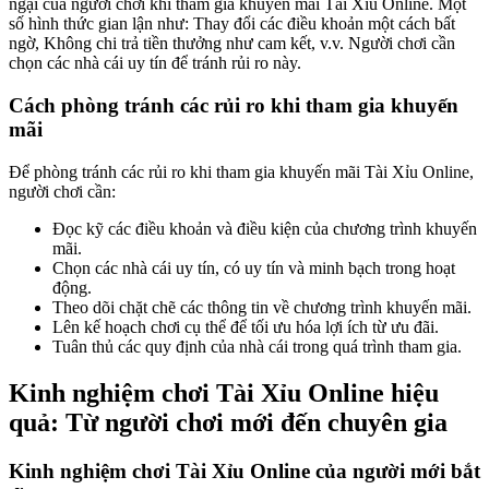
ngại của người chơi khi tham gia khuyến mãi Tài Xỉu Online. Một
số hình thức gian lận như: Thay đổi các điều khoản một cách bất
ngờ, Không chi trả tiền thưởng như cam kết, v.v. Người chơi cần
chọn các nhà cái uy tín để tránh rủi ro này.
Cách phòng tránh các rủi ro khi tham gia khuyến
mãi
Để phòng tránh các rủi ro khi tham gia khuyến mãi Tài Xỉu Online,
người chơi cần:
Đọc kỹ các điều khoản và điều kiện của chương trình khuyến
mãi.
Chọn các nhà cái uy tín, có uy tín và minh bạch trong hoạt
động.
Theo dõi chặt chẽ các thông tin về chương trình khuyến mãi.
Lên kế hoạch chơi cụ thể để tối ưu hóa lợi ích từ ưu đãi.
Tuân thủ các quy định của nhà cái trong quá trình tham gia.
Kinh nghiệm chơi Tài Xỉu Online hiệu
quả: Từ người chơi mới đến chuyên gia
Kinh nghiệm chơi Tài Xỉu Online của người mới bắt