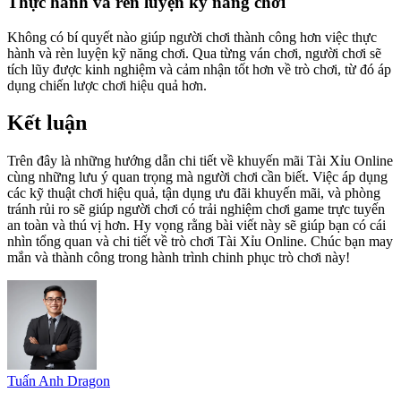
Thực hành và rèn luyện kỹ năng chơi
Không có bí quyết nào giúp người chơi thành công hơn việc thực
hành và rèn luyện kỹ năng chơi. Qua từng ván chơi, người chơi sẽ
tích lũy được kinh nghiệm và cảm nhận tốt hơn về trò chơi, từ đó áp
dụng chiến lược chơi hiệu quả hơn.
Kết luận
Trên đây là những hướng dẫn chi tiết về khuyến mãi Tài Xỉu Online
cùng những lưu ý quan trọng mà người chơi cần biết. Việc áp dụng
các kỹ thuật chơi hiệu quả, tận dụng ưu đãi khuyến mãi, và phòng
tránh rủi ro sẽ giúp người chơi có trải nghiệm chơi game trực tuyến
an toàn và thú vị hơn. Hy vọng rằng bài viết này sẽ giúp bạn có cái
nhìn tổng quan và chi tiết về trò chơi Tài Xỉu Online. Chúc bạn may
mắn và thành công trong hành trình chinh phục trò chơi này!
Tuấn Anh Dragon