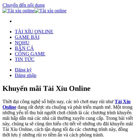
Chuyển đến nội dung
TÀI XỈU ONLINE
GAME BÀI
NOHU
BẮN CÁ
CỔNG GAME
TIN TỨC
Đăng ký
Đăng nhập
Khuyến mãi Tài Xỉu Online
Thời đại công nghệ số hiện nay, các trò chơi may rủi như
Tài Xỉu
Online
đang rất được ưa chuộng và phát triển mạnh mẽ. Một trong
những yếu tố thu hút người chơi chính là các chương trình khuyến
mãi hấp dẫn mà các nhà cái thường xuyên cung cấp. Trong bài viết
này, chúng ta sẽ cùng tìm hiểu chi tiết về những ưu đãi khuyến mãi
Tài Xỉu Online, cách tận dụng tối đa các chương trình này, đồng
thời lưu ý những rủi ro tiềm ẩn và cách phòng tránh.