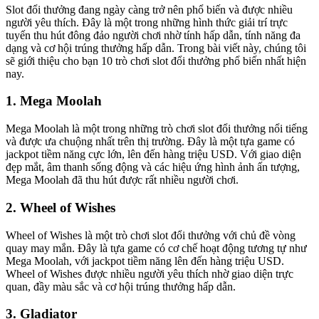
Slot đổi thưởng đang ngày càng trở nên phổ biến và được nhiều
người yêu thích. Đây là một trong những hình thức giải trí trực
tuyến thu hút đông đảo người chơi nhờ tính hấp dẫn, tính năng đa
dạng và cơ hội trúng thưởng hấp dẫn. Trong bài viết này, chúng tôi
sẽ giới thiệu cho bạn 10 trò chơi slot đổi thưởng phổ biến nhất hiện
nay.
1. Mega Moolah
Mega Moolah là một trong những trò chơi slot đổi thưởng nổi tiếng
và được ưa chuộng nhất trên thị trường. Đây là một tựa game có
jackpot tiềm năng cực lớn, lên đến hàng triệu USD. Với giao diện
đẹp mắt, âm thanh sống động và các hiệu ứng hình ảnh ấn tượng,
Mega Moolah đã thu hút được rất nhiều người chơi.
2. Wheel of Wishes
Wheel of Wishes là một trò chơi slot đổi thưởng với chủ đề vòng
quay may mắn. Đây là tựa game có cơ chế hoạt động tương tự như
Mega Moolah, với jackpot tiềm năng lên đến hàng triệu USD.
Wheel of Wishes được nhiều người yêu thích nhờ giao diện trực
quan, đầy màu sắc và cơ hội trúng thưởng hấp dẫn.
3. Gladiator