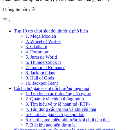
Thông tin bài viết
Top 10 trò chơi slot đổi thưởng phổ biến
1. Mega Moolah
2. Wheel of Wishes
3. Gladiator
4. Fortunium
5. Jurassic World
6. Thunderstruck II
7. Immortal Romance
8. Jackpot Giant
9. Hall of Gods
10. Jackpot Giant
Cách chơi game slot đổi thưởng hiệu quả
1. Tìm hiểu các tính năng của game
2. Quản lý tài chính thông minh
3. Tìm hiểu về tỷ lệ hoàn trả (RTP)
4. Tận dụng các ưu đãi và khuyến mãi
5. Chơi các game có jackpot lớn
6. Chơi game miễn phí trước khi chơi tiền thật
7. Biết khi nào nên dừng lại