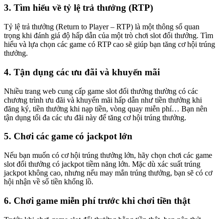
3. Tìm hiểu về tỷ lệ trả thưởng (RTP)
Tỷ lệ trả thưởng (Return to Player – RTP) là một thông số quan
trọng khi đánh giá độ hấp dẫn của một trò chơi slot đổi thưởng. Tìm
hiểu và lựa chọn các game có RTP cao sẽ giúp bạn tăng cơ hội trúng
thưởng.
4. Tận dụng các ưu đãi và khuyến mãi
Nhiều trang web cung cấp game slot đổi thưởng thường có các
chương trình ưu đãi và khuyến mãi hấp dẫn như tiền thưởng khi
đăng ký, tiền thưởng khi nạp tiền, vòng quay miễn phí… Bạn nên
tận dụng tối đa các ưu đãi này để tăng cơ hội trúng thưởng.
5. Chơi các game có jackpot lớn
Nếu bạn muốn có cơ hội trúng thưởng lớn, hãy chọn chơi các game
slot đổi thưởng có jackpot tiềm năng lớn. Mặc dù xác suất trúng
jackpot không cao, nhưng nếu may mắn trúng thưởng, bạn sẽ có cơ
hội nhận về số tiền khổng lồ.
6. Chơi game miễn phí trước khi chơi tiền thật