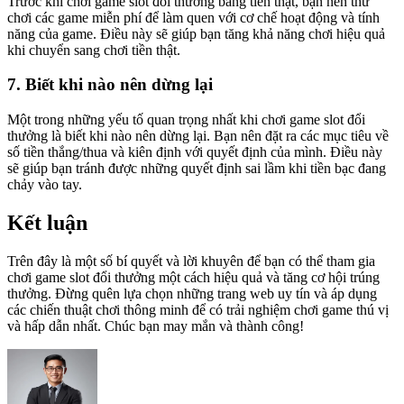
Trước khi chơi game slot đổi thưởng bằng tiền thật, bạn nên thử
chơi các game miễn phí để làm quen với cơ chế hoạt động và tính
năng của game. Điều này sẽ giúp bạn tăng khả năng chơi hiệu quả
khi chuyển sang chơi tiền thật.
7. Biết khi nào nên dừng lại
Một trong những yếu tố quan trọng nhất khi chơi game slot đổi
thưởng là biết khi nào nên dừng lại. Bạn nên đặt ra các mục tiêu về
số tiền thắng/thua và kiên định với quyết định của mình. Điều này
sẽ giúp bạn tránh được những quyết định sai lầm khi tiền bạc đang
chảy vào tay.
Kết luận
Trên đây là một số bí quyết và lời khuyên để bạn có thể tham gia
chơi game slot đổi thưởng một cách hiệu quả và tăng cơ hội trúng
thưởng. Đừng quên lựa chọn những trang web uy tín và áp dụng
các chiến thuật chơi thông minh để có trải nghiệm chơi game thú vị
và hấp dẫn nhất. Chúc bạn may mắn và thành công!