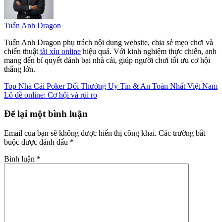
Tuấn Anh Dragon
Tuấn Anh Dragon phụ trách nội dung website, chia sẻ mẹo chơi và
chiến thuật
tài xỉu online
hiệu quả. Với kinh nghiệm thực chiến, anh
mang đến bí quyết đánh bại nhà cái, giúp người chơi tối ưu cơ hội
thắng lớn.
Top Nhà Cái Poker Đổi Thưởng Uy Tín & An Toàn Nhất Việt Nam
Lô đề online: Cơ hội và rủi ro
Để lại một bình luận
Email của bạn sẽ không được hiển thị công khai.
Các trường bắt
buộc được đánh dấu
*
Bình luận
*