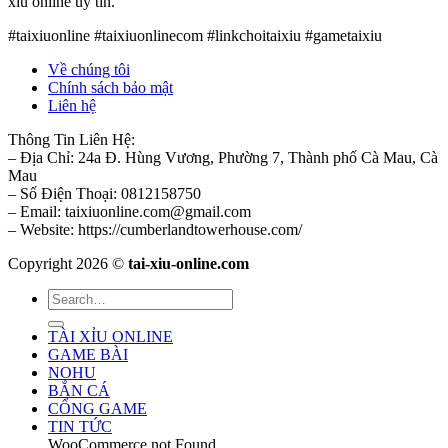
xỉu online uy tín.
#taixiuonline #taixiuonlinecom #linkchoitaixiu #gametaixiu
Về chúng tôi
Chính sách bảo mật
Liên hệ
Thông Tin Liên Hệ:
– Địa Chỉ: 24a Đ. Hùng Vương, Phường 7, Thành phố Cà Mau, Cà
Mau
– Số Điện Thoại: 0812158750
– Email:
taixiuonline.com@gmail.com
– Website: https://cumberlandtowerhouse.com/
Copyright 2026 ©
tai-xiu-online.com
TÀI XỈU ONLINE
GAME BÀI
NOHU
BẮN CÁ
CỔNG GAME
TIN TỨC
WooCommerce not Found