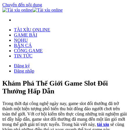
Chuyển đến nội dung
TÀI XỈU ONLINE
GAME BÀI
NOHU
BẮN CÁ
CỔNG GAME
TIN TỨC
Đăng ký
Đăng nhập
Khám Phá Thế Giới Game Slot Đổi
Thưởng Hấp Dẫn
Trong thời đại công nghệ ngày nay, game slot đổi thưởng đã trở
thành một hiện tượng phổ biến thu hút đông đảo người chơi trên
toàn thế giới. Với cơ hội kiếm tiền thực cùng những trải nghiệm giải
trí đầy hấp dẫn, game slot đổi thưởng đã mang đến một làn gió mới
trong thế giới giải trí trực tuyến. Trong bài viết này,
tài xỉu
sẽ cùng
khám phá những điều thú vị xoay quanh thể loại game này.