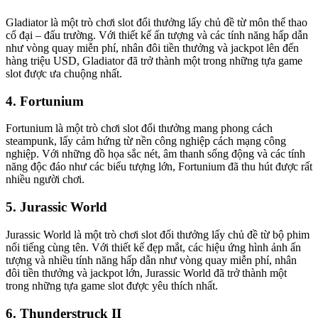
Gladiator là một trò chơi slot đổi thưởng lấy chủ đề từ môn thể thao
cổ đại – đấu trường. Với thiết kế ấn tượng và các tính năng hấp dẫn
như vòng quay miễn phí, nhân đôi tiền thưởng và jackpot lên đến
hàng triệu USD, Gladiator đã trở thành một trong những tựa game
slot được ưa chuộng nhất.
4. Fortunium
Fortunium là một trò chơi slot đổi thưởng mang phong cách
steampunk, lấy cảm hứng từ nền công nghiệp cách mạng công
nghiệp. Với những đồ họa sắc nét, âm thanh sống động và các tính
năng độc đáo như các biểu tượng lớn, Fortunium đã thu hút được rất
nhiều người chơi.
5. Jurassic World
Jurassic World là một trò chơi slot đổi thưởng lấy chủ đề từ bộ phim
nổi tiếng cùng tên. Với thiết kế đẹp mắt, các hiệu ứng hình ảnh ấn
tượng và nhiều tính năng hấp dẫn như vòng quay miễn phí, nhân
đôi tiền thưởng và jackpot lớn, Jurassic World đã trở thành một
trong những tựa game slot được yêu thích nhất.
6. Thunderstruck II