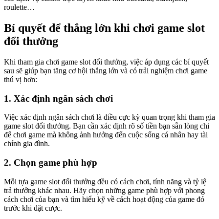
roulette…
Bí quyết để thắng lớn khi chơi game slot
đổi thưởng
Khi tham gia chơi game slot đổi thưởng, việc áp dụng các bí quyết
sau sẽ giúp bạn tăng cơ hội thắng lớn và có trải nghiệm chơi game
thú vị hơn:
1. Xác định ngân sách chơi
Việc xác định ngân sách chơi là điều cực kỳ quan trọng khi tham gia
game slot đổi thưởng. Bạn cần xác định rõ số tiền bạn sẵn lòng chi
để chơi game mà không ảnh hưởng đến cuộc sống cá nhân hay tài
chính gia đình.
2. Chọn game phù hợp
Mỗi tựa game slot đổi thưởng đều có cách chơi, tính năng và tỷ lệ
trả thưởng khác nhau. Hãy chọn những game phù hợp với phong
cách chơi của bạn và tìm hiểu kỹ về cách hoạt động của game đó
trước khi đặt cược.